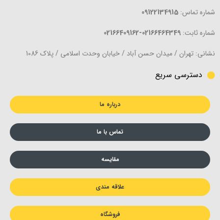
شماره تماس:
09122134915
شماره ثابت:
02166464349-02166409162
نشانی: تهران / میدان حسن آباد / خیابان وحدت اسلامی / پلاک 1086
دسترسی سریع
درباره ما
تماس با ما
مقایسه
علاقه مندی
فروشگاه