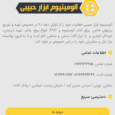
آلومینیوم ابزار حبیبی فعالیت خود را از اوایل دهه ۴۰ در خصوص تهیه و توزیع
پرچهای خاص، یراق آلات آلومینیوم و PVC، انواع پیچ، واشر، مهره (برنجی،
خودکار، آچاری و…)، ابزار آلات دستی و صنعتی آغاز کرده و تا به امروز توانسته
نیاز بازار و مشتریان خود را در این خصوص بر طرف کند.
اطلاعات تماس
شماره تماس:
09122134915
شماره ثابت:
02166464349-02166409162
نشانی: تهران / میدان حسن آباد / خیابان وحدت اسلامی / پلاک 1086
دسترسی سریع
درباره ما