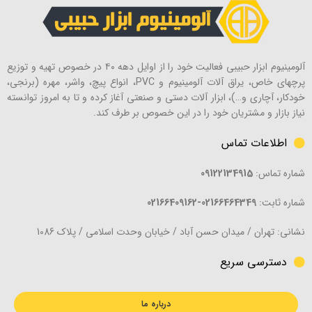
آلومینیوم ابزار حبیبی فعالیت خود را از اوایل دهه ۴۰ در خصوص تهیه و توزیع
پرچهای خاص، یراق آلات آلومینیوم و PVC، انواع پیچ، واشر، مهره (برنجی،
خودکار، آچاری و…)، ابزار آلات دستی و صنعتی آغاز کرده و تا به امروز توانسته
نیاز بازار و مشتریان خود را در این خصوص بر طرف کند.
اطلاعات تماس
شماره تماس:
09122134915
شماره ثابت:
02166464349-02166409162
نشانی: تهران / میدان حسن آباد / خیابان وحدت اسلامی / پلاک 1086
دسترسی سریع
درباره ما