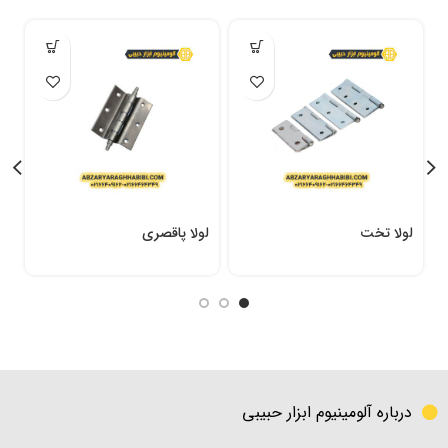
لولا تخت
لولا پاقصری
زا
درباره آلومینیوم ابزار حبیبی