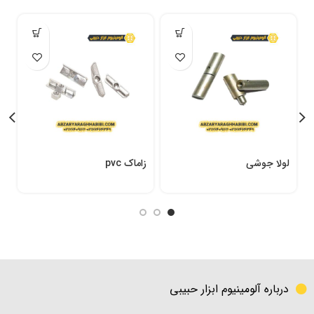
لولا جوشی
زاماک pvc
ح
درباره آلومینیوم ابزار حبیبی