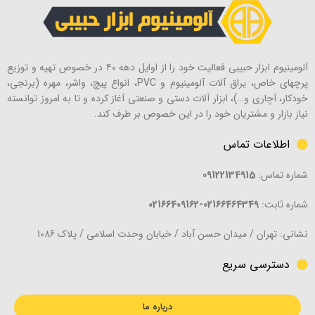
آلومینیوم ابزار حبیبی فعالیت خود را از اوایل دهه ۴۰ در خصوص تهیه و توزیع
پرچهای خاص، یراق آلات آلومینیوم و PVC، انواع پیچ، واشر، مهره (برنجی،
خودکار، آچاری و…)، ابزار آلات دستی و صنعتی آغاز کرده و تا به امروز توانسته
نیاز بازار و مشتریان خود را در این خصوص بر طرف کند.
اطلاعات تماس
شماره تماس:
09122134915
شماره ثابت:
02166464349-02166409162
نشانی: تهران / میدان حسن آباد / خیابان وحدت اسلامی / پلاک 1086
دسترسی سریع
درباره ما