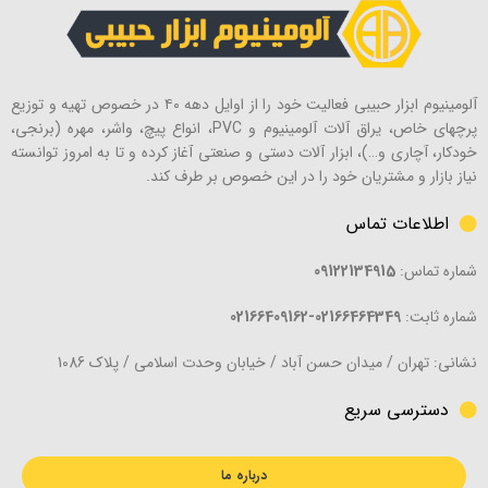
آلومینیوم ابزار حبیبی فعالیت خود را از اوایل دهه ۴۰ در خصوص تهیه و توزیع
پرچهای خاص، یراق آلات آلومینیوم و PVC، انواع پیچ، واشر، مهره (برنجی،
خودکار، آچاری و…)، ابزار آلات دستی و صنعتی آغاز کرده و تا به امروز توانسته
نیاز بازار و مشتریان خود را در این خصوص بر طرف کند.
اطلاعات تماس
شماره تماس:
09122134915
شماره ثابت:
02166464349-02166409162
نشانی: تهران / میدان حسن آباد / خیابان وحدت اسلامی / پلاک 1086
دسترسی سریع
درباره ما