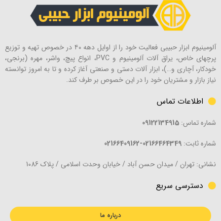
آلومینیوم ابزار حبیبی فعالیت خود را از اوایل دهه ۴۰ در خصوص تهیه و توزیع
پرچهای خاص، یراق آلات آلومینیوم و PVC، انواع پیچ، واشر، مهره (برنجی،
خودکار، آچاری و…)، ابزار آلات دستی و صنعتی آغاز کرده و تا به امروز توانسته
نیاز بازار و مشتریان خود را در این خصوص بر طرف کند.
اطلاعات تماس
شماره تماس:
09122134915
شماره ثابت:
02166464349-02166409162
نشانی: تهران / میدان حسن آباد / خیابان وحدت اسلامی / پلاک 1086
دسترسی سریع
درباره ما