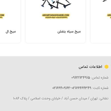
میخ سیاه بنفش
میخ ال
اطلاعات تماس
شماره تماس:
09122134915
شماره ثابت:
02166464349-02166409162
نشانی: تهران / میدان حسن آباد / خیابان وحدت اسلامی / پلاک 1086