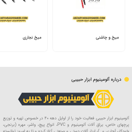
میخ و چاشنی
میخ نجاری
درباره آلومینیوم ابزار حبیبی
آلومینیوم ابزار حبیبی فعالیت خود را از اوایل دهه ۴۰ در خصوص تهیه و توزیع
پرچهای خاص، یراق آلات آلومینیوم و PVC، انواع پیچ، واشر، مهره (برنجی،
خودکار، آچاری و…)، ابزار آلات دستی و صنعتی آغاز کرده و تا به امروز توانسته