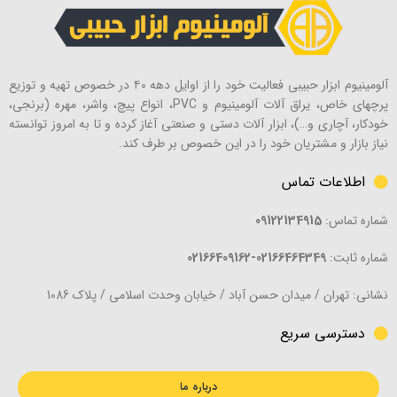
آلومینیوم ابزار حبیبی فعالیت خود را از اوایل دهه ۴۰ در خصوص تهیه و توزیع
پرچهای خاص، یراق آلات آلومینیوم و PVC، انواع پیچ، واشر، مهره (برنجی،
خودکار، آچاری و…)، ابزار آلات دستی و صنعتی آغاز کرده و تا به امروز توانسته
نیاز بازار و مشتریان خود را در این خصوص بر طرف کند.
اطلاعات تماس
شماره تماس:
09122134915
شماره ثابت:
02166464349-02166409162
نشانی: تهران / میدان حسن آباد / خیابان وحدت اسلامی / پلاک 1086
دسترسی سریع
درباره ما